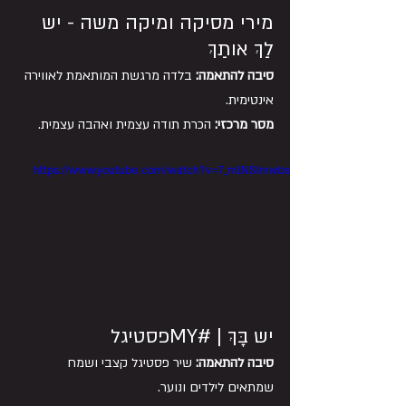
מירי מסיקה ומיקה משה - יש 
לַךְ אותַךְ
סיבה להתאמה:
 בלדה מרגשת המותאמת לאווירה 
אינטימית. 
מסר מרכזי:
 הכרת תודה עצמית ואהבה עצמית.
https://www.youtube.com/watch?v=7_m1NSlmwbs
יש בָּךְ | #MYפסטיגל
סיבה להתאמה:
 שיר פסטיגל קצבי ושמח 
שמתאים לילדים ונוער. 