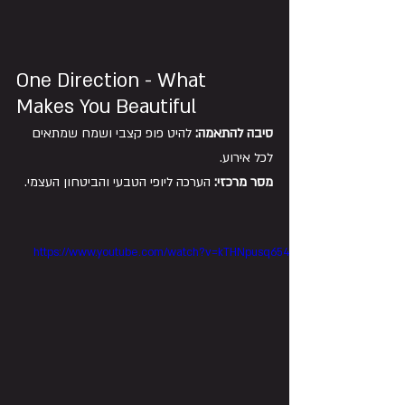
One Direction - What 
Makes You Beautiful
סיבה להתאמה:
 להיט פופ קצבי ושמח שמתאים 
לכל אירוע.
מסר מרכזי:
 הערכה ליופי הטבעי והביטחון העצמי.
https://www.youtube.com/watch?v=kTHNpusq654