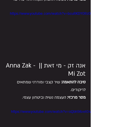
https://www.youtube.com/watch?v=bcuRKDY0Rz0
אנה זק - מי זאת || Anna Zak - 
Mi Zot
סיבה להתאמה:
 שיר קצבי ומודרני שמתאים 
לריקודים.
מסר מרכזי:
 העצמה נשית וביטחון עצמי.
https://www.youtube.com/watch?v=oQbh5Kvet04