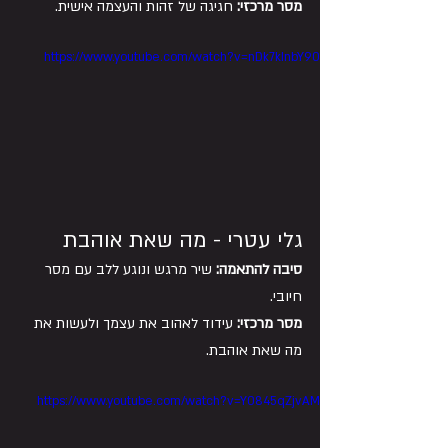
מסר מרכזי:
 חגיגה של זהות והעצמה אישית.
https://www.youtube.com/watch?v=nDk7kInbY90
גלי עטרי - מה שאת אוהבת
סיבה להתאמה:
 שיר מרגש ונוגע ללב עם מסר 
חיובי.
מסר מרכזי:
 עידוד לאהוב את עצמך ולעשות את 
מה שאת אוהבת.
https://www.youtube.com/watch?v=Y0845qZjvAM