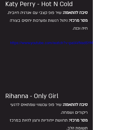
Katy Perry - Hot N Cold
סיבה להתאמה:
 שיר פופ קצבי עם אנרגיה חיובית. 
מסר מרכזי:
 ניהול רגשות ומערכות יחסים בצורה 
חיה וכנה.
https://www.youtube.com/watch?v=pa14VNsdSYM
Rihanna - Only Girl
סיבה להתאמה:
 שיר פופ עכשווי שמתאים לרגעי 
ריקודים ושמחה. 
מסר מרכזי:
 תחושת ייחודיות ורצון להיות במרכז 
תשומת הלב.