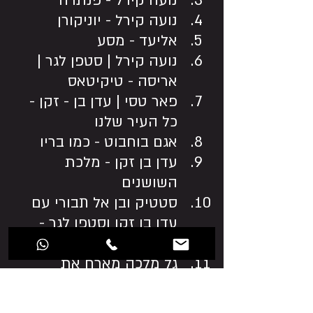
נועה קירל - פנתרה
נועה קירל - יוניקורן
אליעד - מסע
נועה קירל | סטפן לגר | 
אריסה - טיקיטאס 
פאר טסי | עדן בן - זקן - 
כל העיר שלנו
אגם בוחבוט - כמו בריו
עדן בן זקן - מלכת 
השושנים
סטטיק ובן אל תבורי עם 
עדן בן זקן וסטפן לגר - 
יאסו
גל מלכה מארח את 
סטטיק-בא לה לרקוד 
לידוי, אסטמה ושקד פררה 