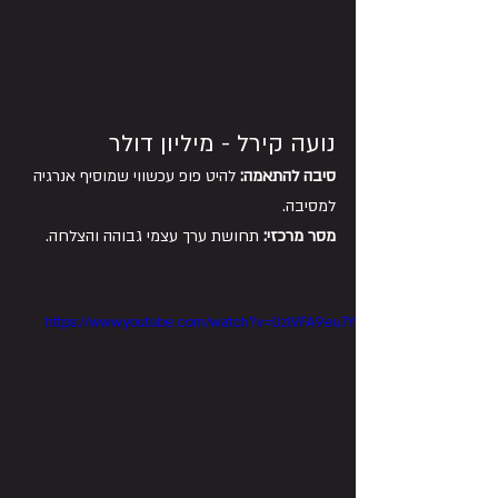
נועה קירל - מיליון דולר
סיבה להתאמה:
 להיט פופ עכשווי שמוסיף אנרגיה 
למסיבה. 
מסר מרכזי:
 תחושת ערך עצמי גבוהה והצלחה.
https://www.youtube.com/watch?v=UzlVFA9eu7Y