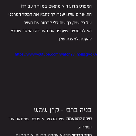
המפרט מדוע הוא מתאים במיוחד עבורך! 
התיאורים שלנו יעזרו לך להבין את המסר המרכזי 
של כל שיר, כך שתוכלי לבחור את השיר 
האולטימטיבי שיעביר את האווירה והמסר שתרצי 
להעניק למצגת שלך.
https://www.youtube.com/watch?v=n5illsgvqKA
בניה ברבי - קרן שמש
סיבה להתאמה:
 שיר מרגש ואופטימי שמתאר אור 
ושמחה.
מסר מרכזי:
 מבטא אהבה, תקווה ואור בחיים.