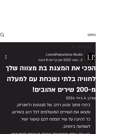
LIRANSPRODUCTIONS
פוסט
All Posts
LiransProductions-Studio
All Posts
12 במאי 2022
זמן קריאה 8 דקות
הפכי את המצגת בת מצווה שלך
מצגת
לחוויה בלתי נשכחת עם למעלה
הכנת מצגת
מ-200 שירים אהובים!
יום הולדת
עודכן:
4 ביולי 2024
בחרו מתוך מגוון רחב של סגנונות וז'אנרים, 
ברכות
ומצאו את השירים המושלמים לכל רגע באירוע. 
שירים למצגות
כל לחיצה על שיר תפתח לכם קישור ישיר 
לשמיעה ביוטיוב.
חגי ישראל