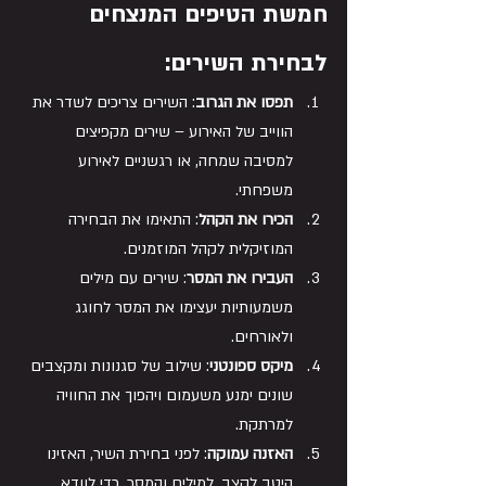
חמשת הטיפים המנצחים 
לבחירת השירים:
תפסו את הגרוב
: השירים צריכים לשדר את 
הווייב של האירוע – שירים מקפיצים 
למסיבה שמחה, או רגשניים לאירוע 
משפחתי.
הכירו את הקהל
: התאימו את הבחירה 
המוזיקלית לקהל המוזמנים.
העבירו את המסר
: שירים עם מילים 
משמעותיות יעצימו את המסר לחוגג 
ולאורחים.
מיקס ספונטני
: שילוב של סגנונות ומקצבים 
שונים ימנע משעמום ויהפוך את החוויה 
למרתקת.
האזנה עמוקה
: לפני בחירת השיר, האזינו 
היטב לקצב, למילים והמסר, כדי לוודא 