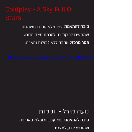
Coldplay - A Sky Full Of 
Stars
סיבה להתאמה:
 שיר מלא אנרגיה ושמחה 
שמתאים לריקודים ולהרמת מצב הרוח.
מסר מרכזי:
 אהבה ללא גבולות והארה.
https://www.youtube.com/watch?v=r4wbdKmM3bQ
נועה קירל - יוניקורן
סיבה להתאמה:
 שיר עכשווי ומלא באנרגיה 
שמוסיף צבע למצגת.