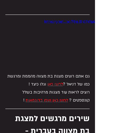
https://youtu.be/73uU1r69WaA
גם אתם רוצים מצגת בת מצווה מהממת ומרגשת 
כמו של דניאל ?
לחצו כאן
 וגלו כיצד !
רוצים לראות עוד מצגות מרהיבות בשלל 
קונספטים ? 
לחצו כאן וצפו בדוגמאות
 !
שירים מרגשים למצגת 
בת מצווה בעברית -