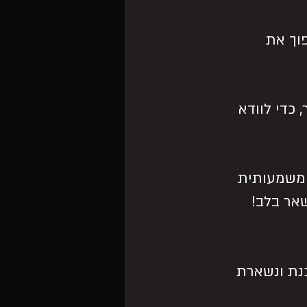
וך את 
 כדי לוודא 
ומשמעותית 
שאר בלב!
ר מתעדכנת ונשארת 