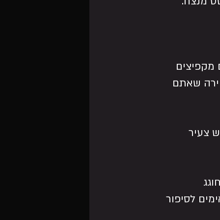
סט מנצח:
 מקפיצים 
וירה שאתם 
 צעיר 
גג 
מים לסיפור 