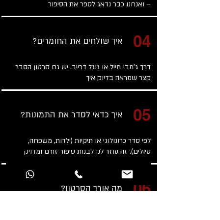
– ואנחנו כבר נדאג לספר את הסיפור
04
איך שולחים את החומרים?
דרך ג’מבו מייל או גוגל דרייב. יש גם סרטון הסבר
קצר שמראה בדיוק איך
05
איך כדאי לסדר את התמונות?
לפי סדר כרונולוגי או תיקיות (ילדות, משפחה,
טיולים). זה עוזר לנו לבנות סיפור זורם ומדויק
06
מה אורך הסרטון?
החל מ־3 דקות ויכול להגיע גם ל־10 ומעלה – תלוי