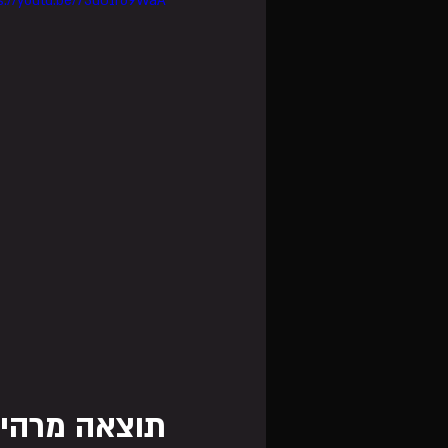
s://youtu.be/73uU1r69WaA
תוצאה מרהיב