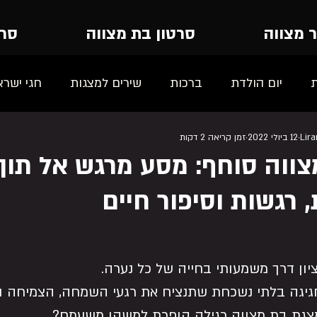
ר מצווה
סרטון בת מצווה
סרט
יום הולדת
ברכות
שירים למצגות
חגי ישרא
Lir
12 ביולי 2022
זמן קריאה 2 דקות
צווה סוחף: מסע מרגש אל תוך
, רגשות וסיפור חיים
יון דרך משמעותי בחייה של כל נערה.
לחגיגה בלתי נשכחת שתנציח את רגעי השמחה, הצמיחה ו
צגת בת מצווה רגילה הופכת למשהו משעמם?