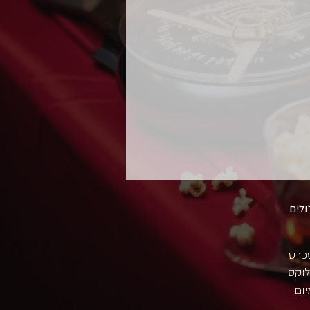
לים
פרס
וקס
יום