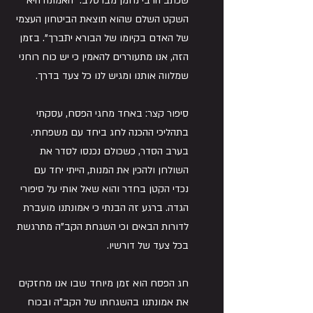
שכתב הרבי נחמן מברסלב: "האמונה היא 
השקט השלם שהוא תוצאת הביטחון העצמי 
של האדם בקיומו של הבורא יתברך". בזמן 
הזה, אנו מתעוררים להאמין כי יש כוח רוחני 
שמלווה אותנו ומגיש לנו כל צעד בדרך.
סיפור קצר: באחד מחגי הפסח, עסקתי 
בתהליכי ההכנה לחג ביחד עם משפחתי. 
בערב הסדר, כשכולם נכנסו לסדר את 
השולחן ולהכין את המנות, הייתי יחד עם 
נכדי הקטן בחדר והוא שאל אותי על סיפורי 
הגדה. ברגע זה הבנתי כי אמונתנו מועברת 
לדורות הבאים וכי השגחת הקב"ה מתרגשת 
בכל צעד של דורשיו.
חג הפסח הוא זמן מיוחד שבו אנו מחזקים 
את אמונתנו בהשגחתו של הקב"ה ובכוח 