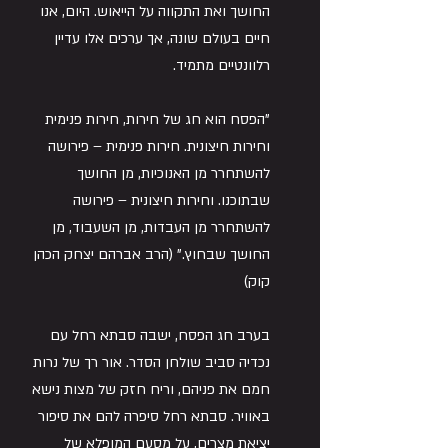
החושך ואת התקווה על הייאוש. היום, אנו 
חיים בעולם שונה, אך ערכים אלו עדיין 
רלוונטיים מתמיד.
"הפסח הוא חג של חירות, חירות פנימית 
וחירות חיצונית. חירות פנימית – פירושה 
להשתחרר מן האנוכיות, מן החושך 
שבתוכנו. וחירות חיצונית – פירושה 
להשתחרר מן העבדות, מן השעבוד, מן 
החושך שבחוץ." (הרב אברהם יצחק הכהן 
קוק)
בערב חג הפסח, ישבה סבתא רחל עם 
נכדיה סביב שולחן הסדר. אור רך של נרות 
חמם את פניהם, וריח חזק של מצות נישא 
באוויר. סבתא רחל סיפרה להם את סיפור 
יציאת מצרים, על מסעם המופלא של 