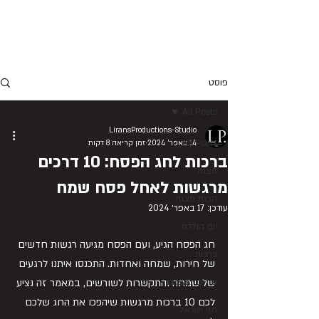
LIRANSPRODUCTIONS
פוסט
All Posts
LiransProductions-Studio
All Posts
14 באפר׳ 2024
זמן קריאה 8 דקות
ברכות לחג הפסח: 10 דרכים
מצגת
מרגשות לאחל פסח שמח
הכנת מצגת
עודכן:
17 באפר׳ 2024
יום הולדת
חג הפסח הגיע, ועם הפסח מגיעה רגשות חדשים 
ברכות
של חירות, שמחה ואחדות. התכנסו איתנו לרגעים 
שירים למצגות
של שמחה והתקשרות לשורשים, במאמר זה נציע 
לכם 10 ברכות מרגשות שיהפכו את החג שלכם 
חגי ישראל