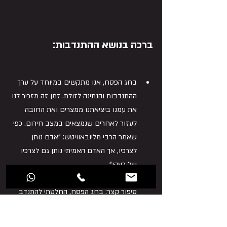
ברכ
ה
 בנושא ההתנדבות:
בחג הפסח, אנו מתקשים במיוחד על ערך 
ההתנדבות והנתינה לזולת. זמן זה מזכיר לנו 
את עמנו ביציאתנו ממצרים ואת החובה 
לעזור לאחרים שנמצאים במצב חירום. כפי 
שאמר הרבי מליובאוויטש: "אדם נותן 
לצרכיו, אך האדם האמיתי נותן גם לצרכיו 
של רעהו".
סיפור קצר: בחג הפסח, החלטתי להתנדב 
בתמורה לקהילה כדי לעזור לאנשים 
שזקוקים לתמיכה. התנדבותי כללה ארגון 